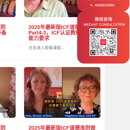
准则
2025年最新版ICF道德准则
必备
Part4-3，ICF认证教练必备
能力要求
点击进入观看课程...
准则
2025年最新版ICF道德准则做