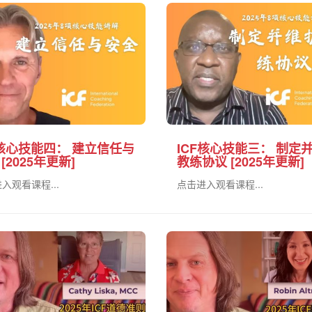
F核心技能四： 建立信任与
ICF核心技能三： 制定
[2025年更新]
教练协议 [2025年更新]
入观看课程...
点击进入观看课程...