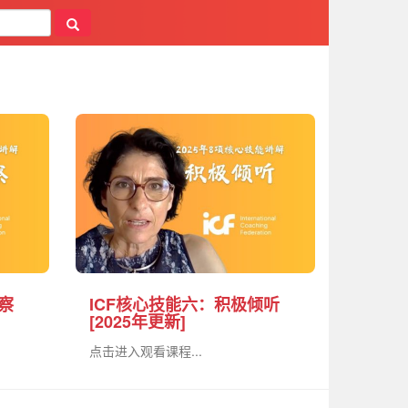
察
ICF核心技能六：积极倾听
[2025年更新]
点击进入观看课程...