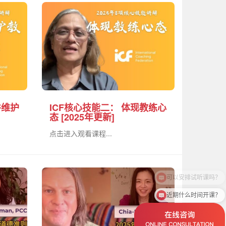
并维护
ICF核心技能二： 体现教练心
态 [2025年更新]
点击进入观看课程...
近期什么时间开课？