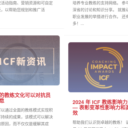
取活动指南、营销资源和可自定
培养专业教练的支持网络。 参
板，以帮助您规划和推广活
深省的讨论和知识分享。 就推
.
职业发展的举措进行合作。 还
多！...
的教练文化可以对抗员
怠
2024 年 ICF 教练影响
— 表彰变革性影响力和
可以通过全面的教练模式实现积
效
可持续的成果，该模式可以解决
帮助我们认识到卓越的教练！ 
的原因，而不仅仅是缓解其症