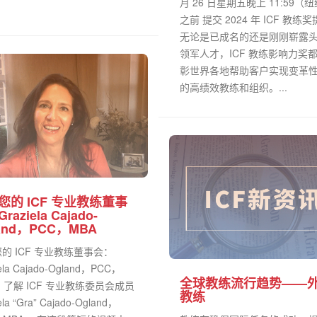
月 26 日星期五晚上 11:59（
之前 提交 2024 年 ICF 教练
无论是已成名的还是刚刚崭露
领军人才，ICF 教练影响力奖
彰世界各地帮助客户实现变革
的高绩效教练和组织。...
您的 ICF 专业教练董事
raziela Cajado-
and，PCC，MBA
的 ICF 专业教练董事会：
ela Cajado-Ogland，PCC，
全球教练流行趋势——
。了解 ICF 专业教练委员会成员
教练
ela “Gra” Cajado-Ogland，