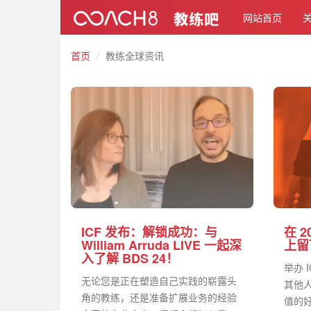
网站首页
首页
教练全球资讯
ICF 发布：解锁成功：与
在 2
William Arruda LIVE 一起深
上留
入了解 BDS 24！
举办 
无论您是正在塑造自己实践的崭露头
其他人
角的教练，还是准备扩展业务的经验
值的好