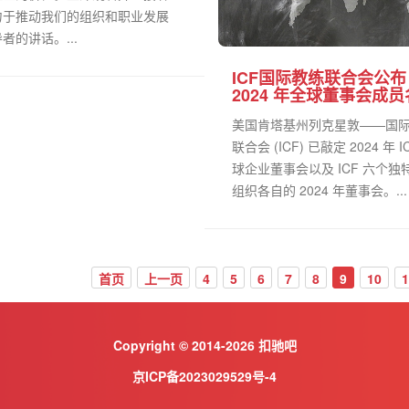
力于推动我们的组织和职业发展
者的讲话。...
ICF国际教练联合会公布
2024 年全球董事会成
美国肯塔基州列克星敦——国
联合会 (ICF) 已敲定 2024 年 I
球企业董事会以及 ICF 六个独
组织各自的 2024 年董事会。...
首页
上一页
4
5
6
7
8
9
10
1
Copyright © 2014-2026 扣驰吧
京ICP备2023029529号-4