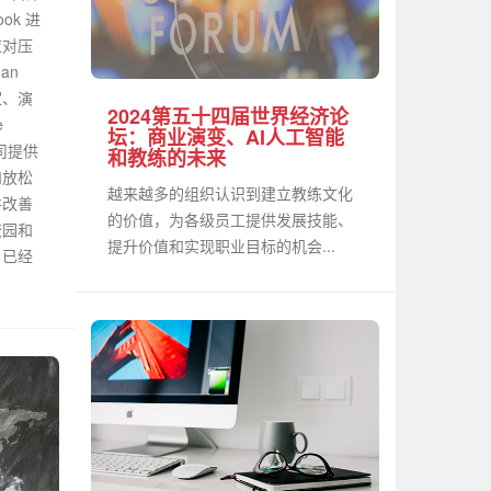
ook 进
应对压
an
家、演
2024第五十四届世界经济论
e
坛：商业演变、AI人工智能
公司提供
和教练的未来
和放松
越来越多的组织认识到建立教练文化
并改善
的价值，为各级员工提供发展技能、
校园和
提升价值和实现职业目标的机会...
，已经