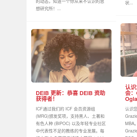
的动态，知道一个你从来不认识的思
状...
想研究所！...
认识
DEIB 更新：恭喜 DEIB 资助
会：G
获得者！
Ogl
ICF通过我们的 ICF 会员资源组
认识您
(MRG)颁发奖项，支持黑人、土著和
Grazi
有色人种 (BIPOC) 以及年轻专业社区
MBA
中代表性不足的教练的专业发展。每
Grazi