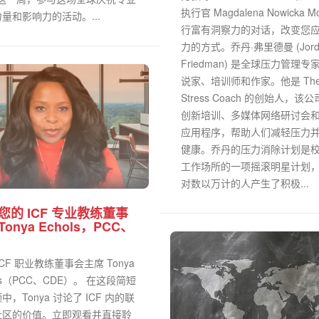
执行官 Magdalena Nowicka M
量和影响力的活动。...
行富有洞察力的对话，改变您
力的方式。乔丹·弗里德曼 (Jord
Friedman) 是全球压力管理专
说家、培训师和作家。他是 Th
Stress Coach 的创始人，该
创新培训、多媒体网络研讨会
应用程序，帮助人们减轻压力
健康。乔丹的压力消除计划是
工作场所的一项摇滚明星计划
对数以万计的人产生了积极...
您的 ICF 专业教练董事
onya Echols，PCC、
ICF 职业教练董事会主席 Tonya
ols（PCC、CDE）。 在这段简短
中，Tonya 讨论了 ICF 内的联
社区的价值。立即观看并直接聆