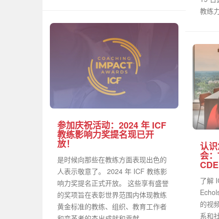
教练力
参加庆祝活动：2024 年 ICF
教练影响力奖提名现已开
放！
认识
会：T
是时候向那些在教练方面表现出色的
CDE
人表示敬意了。 2024 年 ICF 教练影
了解 
响力奖提名正式开放。 这些享有盛誉
Ech
的奖项旨在表彰世界范围内体现教练
的视频
黄金标准的教练、组织、教育工作者
系和
和变革者的杰出成就和贡献。...