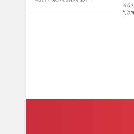
听致
的领导