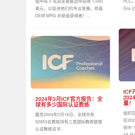
组中有 5 名获奖者被选中获得 1,000
PCC
美元，以促进他们的专业发展。恭喜
Gra
DEIB MRG 补助金获得者！...
IC
20
2024年3月ICF官方报告：全
量！
球有多少国际认证教练
组织您
截至2024年3月16日，全球共有
在20
52853名教练持有三类国际教练联盟
验中 
认证教练证书...
19 