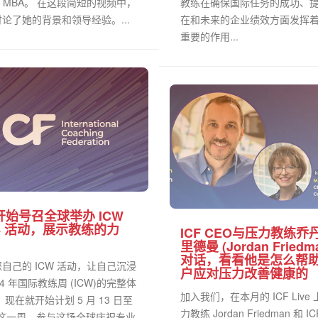
、MBA。 在这段简短的视频中，
教练在确保国际任务的成功、
 讨论了她的背景和领导经验。...
在和未来的企业绩效方面发挥
重要的作用...
F开始号召全球举办 ICW
24 活动，展示教练的力
ICF CEO与压力教练乔
里德曼 (Jordan Friedm
对话，看看他是怎么帮
自己的 ICW 活动，让自己沉浸
户应对压力改善健康的
24 年国际教练周 (ICW)的完整体
加入我们，在本月的 ICF Live
！现在就开始计划 5 月 13 日至
力教练 Jordan Friedman 和 I
日这一周，参与这场全球庆祝专业