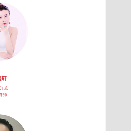
懿轩
江苏
导师