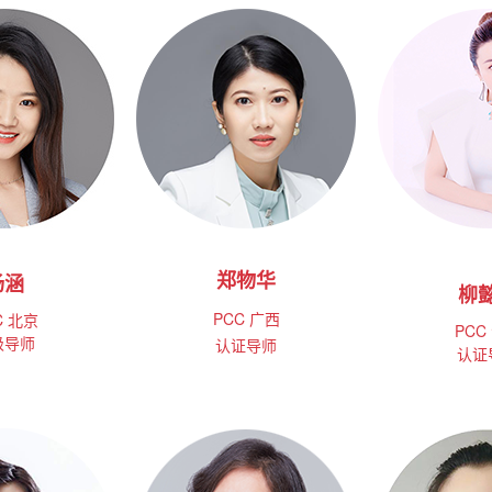
郑物华
杨涵
柳
PCC
广西
C
北京
PCC
级导师
认证导师
认证