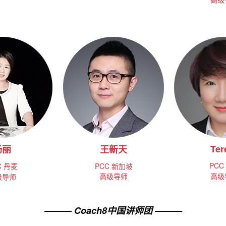
Ter
杨丽
王新天
PCC
C
丹麦
PCC 新加坡
高级导师
高级
级导师
——— Coach8中国讲师团 ———