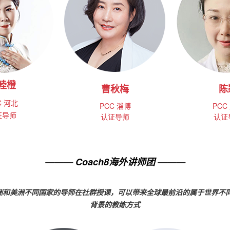
睦橙
曹秋梅
陈
C
河北
PCC
淄博
PCC
证导师
认证导师
认证
——— Coach8海外讲师团 ———
欧洲和美洲不同国家的导师在社群授课，可以带来全球最前沿的属于世界
背景的教练方式