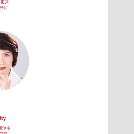
北京
导师
tty
 墨尔本
导师