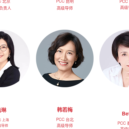
C 北京
PCC 昆明
PCC
高级
负责人
高级导师
韩若梅
陆琳
Be
.....
.....
PCC
台北
C 上海
PCC
高级导师
级导师
高级