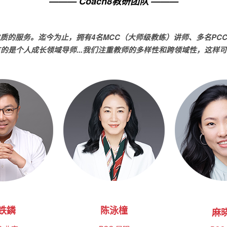
——— Coach8教研团队 ———
质的服务。迄今为止，拥有4名MCC（大师级教练）讲师、多名PC
的是个人成长领域导师...我们注重教师的多样性和跨领域性，这样
铁鏻
陈泳橦
麻