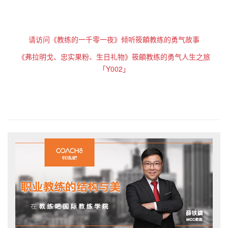
请访问《教练的一千零一夜》倾听筱頔教练的勇气故事
《弗拉明戈、忠实果粉、生日礼物》筱頔教练的勇气人生之旅
「Y002」