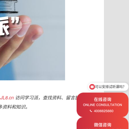
可以安排试听课吗？
.JL8.c
n
访问学习派，
查找资料、
留言提问和知识
多资料和知识。