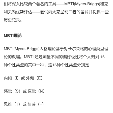
们将深入比较两个著名的工具——MBTI(Myers-Briggs)和克
利夫顿优势评估——尝试向大家呈现二者的差异并提供一些
历史记录。
MBTI理论
MBTI(Myers-Briggs)人格理论基于对卡尔荣格的心理类型理
论的改编。MBTI 通过测量不同的偏好极性将个人归到 16
种个性类型的其中一种，这16种个性类型分别是：
内倾（I）或 外倾（E）
感觉（S）或 直觉（N）
思维（T）或 情感（F）