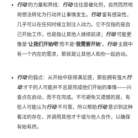
行动
的力量和界线：
行动
往往是催化剂，自然而然地
将想法转化为行动并让事情发生。
行动
富有感染性，
几乎可以在任何时候立刻注入动力。它不仅指的是自
己开始工作，也是指让其他人继续前进；
行动
可能更
像是“
让我们开始吧
”而不是“
我需要开始
”。
行动
主题中
有一个内在的需求，那就是让其他人和你一起启动。
行动
的弱点：从开始中获得满足感，那些拥有强大
行
动
才干的人可能并不总是完成他们开始的事情——兴
奋点在启动，而不在完成。不可避免又遗憾的是，有
些人可能认为
行动
不可靠，所以帮助
行动
意识到这种
看法的存在，并调用其他才干或与他人合作，以确保
有始有终。