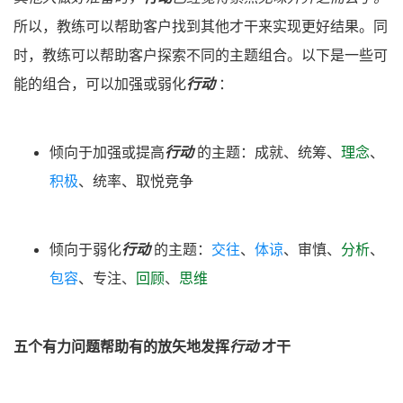
所以，教练可以帮助客户找到其他才干来实现更好结果。同
时，教练可以帮助客户探索不同的主题组合。以下是一些可
能的组合，可以加强或弱化
行动
：
倾向于加强或提高
行动
的主题：
成就
、
统筹
、
理念
、
积极
、
统率
、
取悦
竞争
倾向于弱化
行动
的主题：
交往
、
体谅
、
审慎
、
分析
、
包容
、
专注
、
回顾
、
思维
五个有力问题帮助有的放矢地发挥
行动
才干