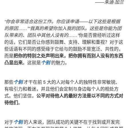
——朱迪·加兰
“你会非常适合这份工作。你应该申请——以下这些是根据
的原因……”“我真的希望你加入我的团队。这些是你能为团
队带来的、团队中其他人没有的……”
你是否曾经听过这样
的话，它们是否让你感到鼓舞、支持、理解和重视？对于这
些话语有不同的感受缘于它给与的鼓励
不是宽泛、共性的
，
而是
把你的特别之处声明出来，把你拥有而别人没有的东西
凸显出来
。这就是
个别
的魅力。
那些
个别
才干在前 5 大的人对每个人的独特性非常敏锐、
有吸引力和着迷，并且他们会定制与身边每个人的相处方
式。他们坚信，
公平对待他人的最好方法是以不同的方式对
待他们
。
对于
个别
的人来说，
团队成功的关键不在于找到或开发完