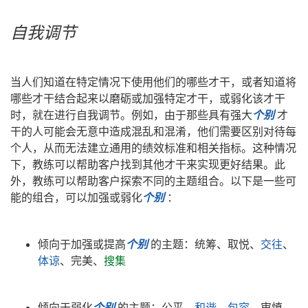
自我调节
当人们知道在特定情况下使用他们的哪些才干，或者知道将
哪些才干结合起来以磨砺或加强特定才干，或弱化该才干
时，就在进行自我调节。例如，由于那些具有强大
个别
才
干的人可能会无意中造成混乱和混淆，
他们需要区别对待每
个人，从而无法建立通用的绩效标准和相关指标
。这种情况
下，教练可以帮助客户找到其他才干来实现更好结果。此
外，教练可以帮助客户探索不同的主题组合。以下是一些可
能的组合，可以加强或弱化
个别
：
倾向于加强或提高
个别
的主题：
统筹
、
取悦
、
交往
、
体谅
、
完美
、
搜集
倾向于弱化
个别
的主题：
公平
、
和谐
、
包容
、
审慎
、