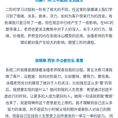
刘娟-广州-三甲医院-主治医生
二阶的学习过程和一阶有了很大的不同，在这里的录播课上我们学
习到了情绪，关系，剧本，浮力，如何为客户带来行为的改变。有
些课我只是泛听了一遍，但在观念中已经产生了一些影响。在MC的
督导课上，老师也更关注教练中对于人的深入，关于人的行为，情
绪，价值观，萨奇亚的内在系统冰山模型的应用，泳橦老师的平衡
理论都对我产生较大的影响。期望三阶的课程。
张晓琳-西安-外企航空业-高管
系统二阶就像是跟随着泳橦老师探查自我的过程。第五次练习课我
做了客户，议题是：如何对抗驱力，比如要快，要努力，要完美。
泳橦老师充分的展现了她对于人的关注，比如我在这么多“要”的背
后，我想要实现的是什么？她问到我的人生愿景：希望通过创造不
虚此行的时刻，让更多的人成为更好的人。她用一句话就把我“教练”
出来了，就是晓琳你这个愿景是无上限的。我才理解到自己这么多
驱力的来源，并不是因为小时候父母的期许或者别人对自己的期
待，而是自己在找到人生愿景之后所激发的一串又一串的驱力。 同