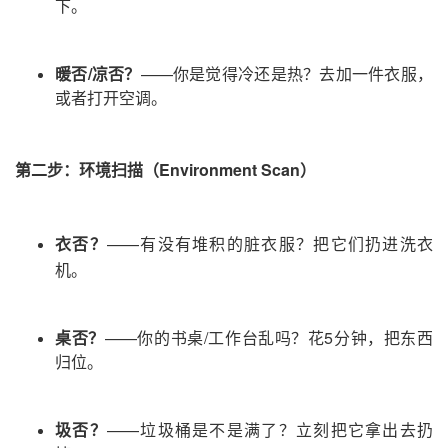
下。
暖否/凉否？
——
你是觉得冷还是热？去加一件衣服，
或者打开空调。
第二步：环境扫描
（Environment Scan）
衣否？
——
有没有堆积的脏衣服？把它们扔进洗衣
机。
桌否？
——
你的书桌/工作台乱吗？花5分钟，把东西
归位。
圾否？
——
垃圾桶是不是满了？立刻把它拿出去扔