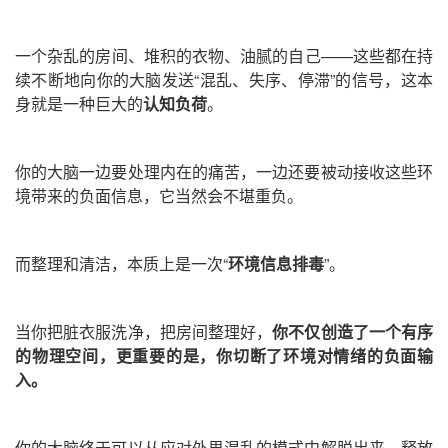
一个杂乱的房间、堆积的衣物、油腻的自己——这些都在持
续不断地向你的大脑发送“混乱、失序、停滞”
的信号，这本
身就是一种巨大的
认知负荷
。
你的大脑一边要处理内在的痛苦，一边还要被动接收这些环
境带来的负面信息，它当然会不堪重负。
而整理和清洁，本质上是一次“
环境信息排毒
”。
当你把脏衣服洗净，把房间整理好，
你不仅创造了一个有序
的物理空间，更重要的是，你切断了环境对情绪的负面输
入。
你的大脑终于可以从应对外界混乱的模式中解脱出来，释放