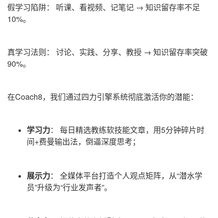
假学习陷阱：
听课、看视频、记笔记 → 知识留存率不足
10%。
真学习法则：
讨论、实践、分享、教授 → 知识留存率突破
90%。
在Coach8，我们通过
四力引擎系统
彻底激活你的潜能：
学习力
：
每日精选教练软技能文章，用5分钟碎片时
间+费曼输出法，倒逼深度思考；
展
示力
：
全媒体平台打造个人观点矩阵，从“潜水学
员”升级为“行业发声者”。