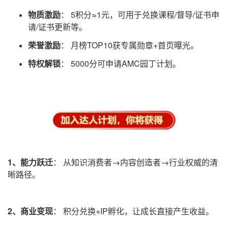
物质
激励
：
5积分≈1元，可用于兑换课程/督导/证书申
请/证书更新等。
荣誉
激励
：
月榜TOP10获专属勋章+首页曝光。
特权解
锁
：
5000分可申请AMC园丁计划。
1、
能力跃迁
：
从知识消费者→内容创造者→行业权威的清
晰路径。
2、
商业变现
：
积分兑换+IP孵化，让成长直接产生收益。