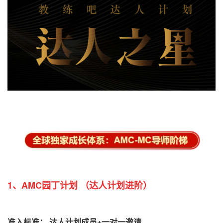
1、AMC园丁计划
（达人计划进阶）
准入标准
：
达人
计划成
员+一对一邀请