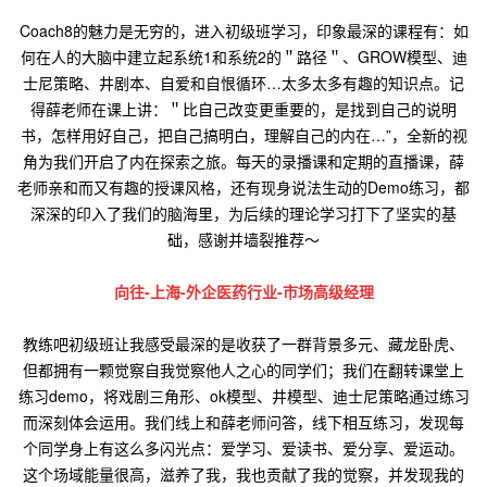
Coach8的魅力是无穷的，进入初级班学习，印象最深的课程有：如
何在人的大脑中建立起系统1和系统2的＂路径＂、GROW模型、迪
士尼策略、井剧本、自爱和自恨循环…太多太多有趣的知识点。记
得薛老师在课上讲：＂比自己改变更重要的，是找到自己的说明
书，怎样用好自己，把自己搞明白，理解自己的内在…”，全新的视
角为我们开启了内在探索之旅。每天的录播课和定期的直播课，薛
老师亲和而又有趣的授课风格，还有现身说法生动的Demo练习，都
深深的印入了我们的脑海里，为后续的理论学习打下了坚实的基
础，感谢并墙裂推荐～
向往-上海-外企医药行业-市场高级经理
教练吧初级班让我感受最深的是收获了一群背景多元、藏龙卧虎、
但都拥有一颗觉察自我觉察他人之心的同学们；我们在翻转课堂上
练习demo，将戏剧三角形、ok模型、井模型、迪士尼策略通过练习
而深刻体会运用。我们线上和薛老师问答，线下相互练习，发现每
个同学身上有这么多闪光点：爱学习、爱读书、爱分享、爱运动。
这个场域能量很高，滋养了我，我也贡献了我的觉察，并发现我的