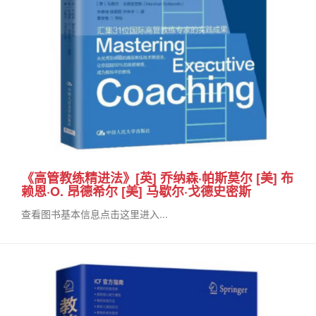
《高管教练精进法》[英] 乔纳森·帕斯莫尔 [美] 布
赖恩·O. 昂德希尔 [美] 马歇尔·戈德史密斯
查看图书基本信息点击这里进入...