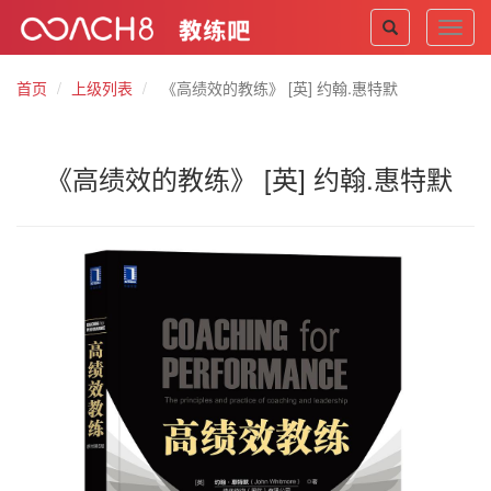
Toggl
navig
首页
上级列表
《高绩效的教练》 [英] 约翰.惠特默
《高绩效的教练》 [英] 约翰.惠特默